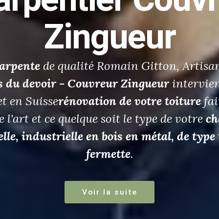
ar un Ferblanti
rofessionnel de 
Couverture
ton
Ferblantier
Charpentier Couvreur-Zi
l confirmé, il vous assure un travail de qu
ou la
rénovation
de votre
toiture
à
Carti
Suite