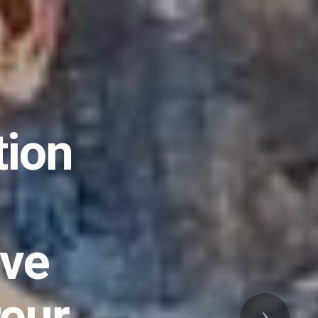
re
à
ve
Suivant