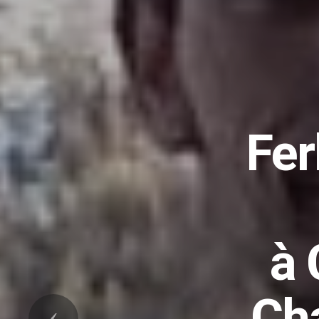
rén
C
Précedent