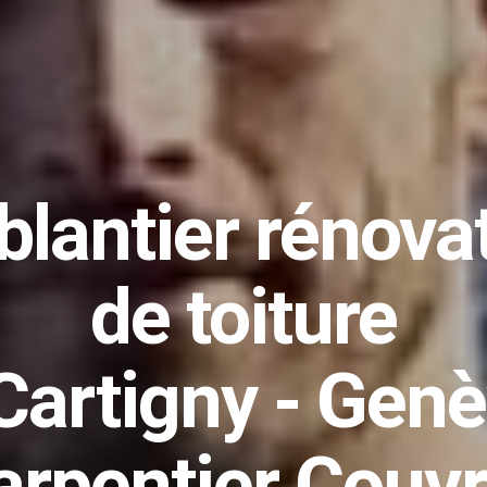
Des
travaux de
ovation de toitu
artigny - Genè