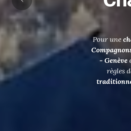
p
p
Romain Git
professionne
construction