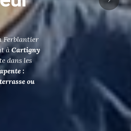
er
la
ngueur
est un
alité dans la
gny - Genève
.