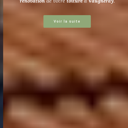
rénovation
de votre
toiture
à
Vaugneray
.
Voir la suite