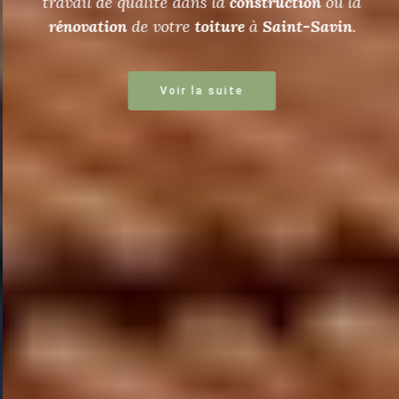
travail de qualité dans la
construction
ou la
rénovation
de votre
toiture
à
Saint-Savin
.
Voir la suite