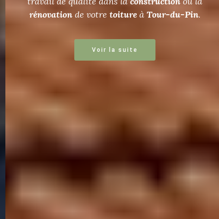
travail de qualité dans la
construction
ou la
rénovation
de votre
toiture
à
Tour-du-Pin
.
Voir la suite