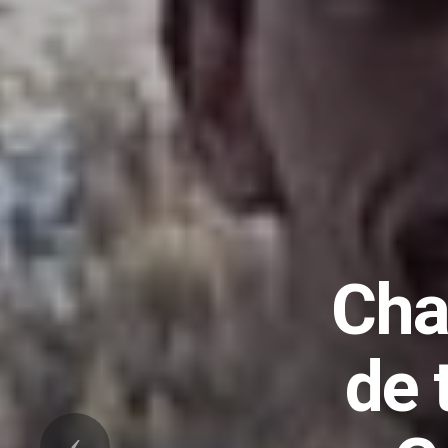
rén
Précedent