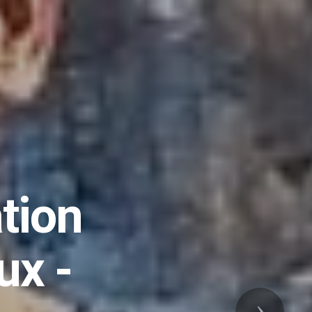
re
à
Suivant