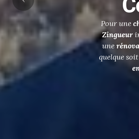
p
p
Romai
professionne
constru