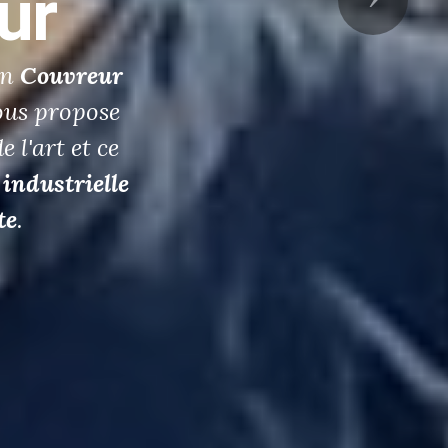
er
la
r
est un
alité dans la
eyrieux
.