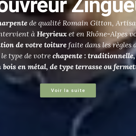
ar un Charpenti
rofessionnel de 
Couverture
n Gitton
Charpentier
Couvreur-Zingueu
l confirmé, il vous assure un travail de qu
ction
ou la
rénovation
de votre
toiture
à
H
Voir la suite