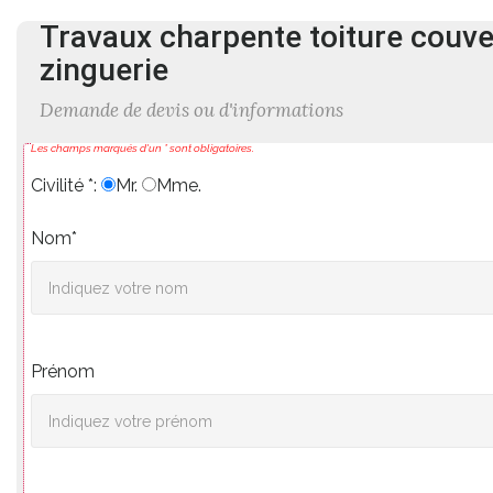
Travaux charpente
toiture
couve
zinguerie
Demande de devis ou d'informations
Les champs marqués d'un * sont obligatoires.
Civilité *:
Mr.
Mme.
Nom*
Prénom